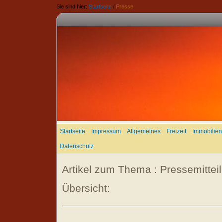
Sie sind hier:
Startseite
/
Presse
Startseite
Impressum
Allgemeines
Freizeit
Immobilien
Datenschutz
Artikel zum Thema : Pressemittei
Übersicht: